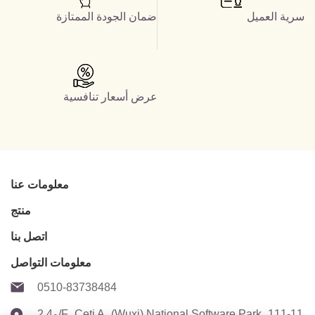
سرية العميل
ضمان الجودة الممتازة
عرض أسعار تنافسية
معلومات عنا
منتج
اتصل بنا
معلومات التواصل
0510-83738484
2 و4/F، Ceti A، (Wuxi) National Software Park، 111-11